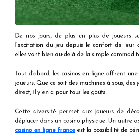
De nos jours, de plus en plus de joueurs se tournent vers les casinos en ligne pour vivre
l’excitation du jeu depuis le confort de leur d
elles vont bien au-delà de la simple commodit
Tout d’abord, les casinos en ligne offrent une
joueurs. Que ce soit des machines à sous, des
direct, il y en a pour tous les goûts.
Cette diversité permet aux joueurs de déco
déplacer dans un casino physique. Un autre as
casino en ligne france
est la possibilité de bén