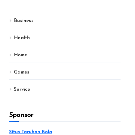
Business
Health
Home
Games
Service
Sponsor
Situs Taruhan Bola