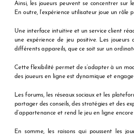
Ainsi, les joueurs peuvent se concentrer sur l
En outre, l’expérience utilisateur joue un rôle 
Une interface intuitive et un service client réa
une expérience de jeu positive. Les joueurs 
différents appareils, que ce soit sur un ordin
Cette flexibilité permet de s’adapter à un mo
des joueurs en ligne est dynamique et engage
Les forums, les réseaux sociaux et les plate
partager des conseils, des stratégies et des ex
d’appartenance et rend le jeu en ligne encore 
En somme, les raisons qui poussent les joue