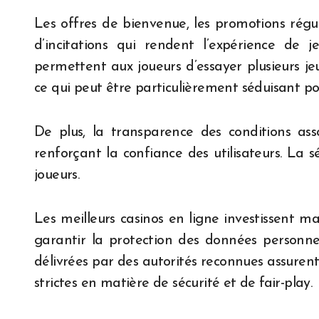
Les offres de bienvenue, les promotions régu
d’incitations qui rendent l’expérience de j
permettent aux joueurs d’essayer plusieurs j
ce qui peut être particulièrement séduisant po
De plus, la transparence des conditions ass
renforçant la confiance des utilisateurs. La s
joueurs.
Les meilleurs casinos en ligne investissent 
garantir la protection des données personnell
délivrées par des autorités reconnues assuren
strictes en matière de sécurité et de fair-play.