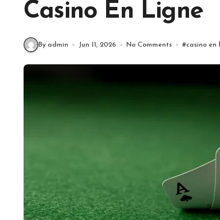
Casino En Ligne
By admin
Jun 11, 2026
No Comments
#
casino en 