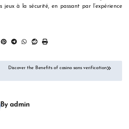
es jeux à la sécurité, en passant par l’expérience
Discover the Benefits of casino sans verification
By
admin