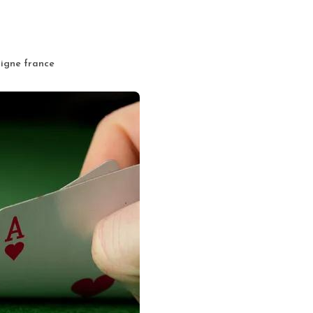
ligne france