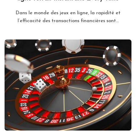
Dans le monde des jeux en ligne, la rapidité et
l’efficacité des transactions financières sont...