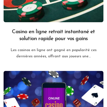
Casino en ligne retrait instantané et
solution rapide pour vos gains
Les casinos en ligne ont gagné en popularité ces
dernières années, offrant aux joueurs une...