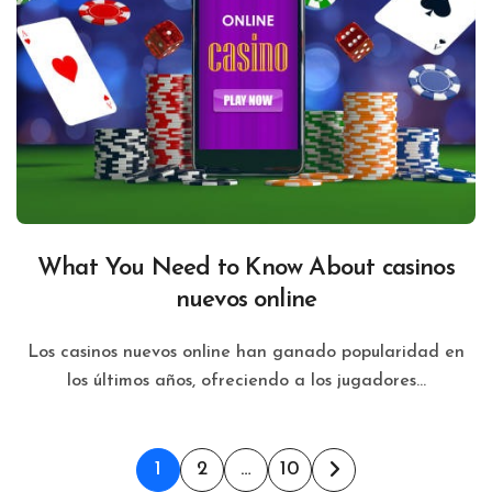
What You Need to Know About casinos
nuevos online
Los casinos nuevos online han ganado popularidad en
los últimos años, ofreciendo a los jugadores...
Posts
1
2
…
10