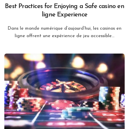
Best Practices for Enjoying a Safe casino en
ligne Experience
Dans le monde numérique d’aujourd’hui, les casinos en
ligne offrent une expérience de jeu accessible...