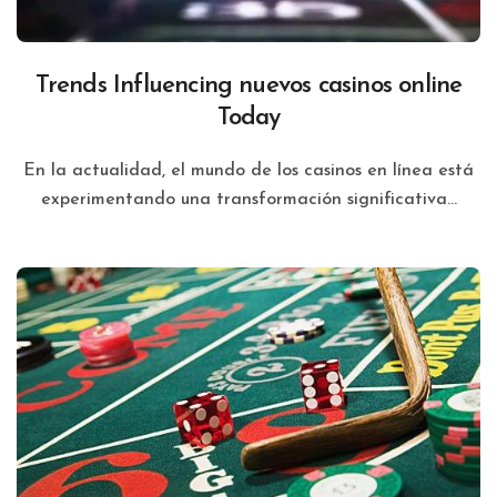
Trends Influencing nuevos casinos online
Today
En la actualidad, el mundo de los casinos en línea está
experimentando una transformación significativa...