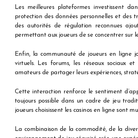
Les meilleures plateformes investissent da
protection des données personnelles et des tra
des autorités de régulation reconnues ajo
permettant aux joueurs de se concentrer sur le
Enfin, la communauté de joueurs en ligne joue
virtuels. Les forums, les réseaux sociaux 
amateurs de partager leurs expériences, stratég
Cette interaction renforce le sentiment d’a
toujours possible dans un cadre de jeu tradit
joueurs choisissent les casinos en ligne sont mul
La combinaison de la commodité, de la divers