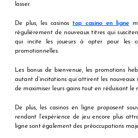
lasser.
De plus, les casinos
top casino en ligne
met
régulièrement de nouveaux titres qui susciten
qui incite les joueurs à opter pour les c
promotionnelles.
Les bonus de bienvenue, les promotions heb
autant d’incitations qui attirent les nouvea
de maximiser leurs gains tout en réduisant le r
De plus, les casinos en ligne proposent sou
rendant l’expérience de jeu encore plus attra
ligne sont également des préoccupations majeu