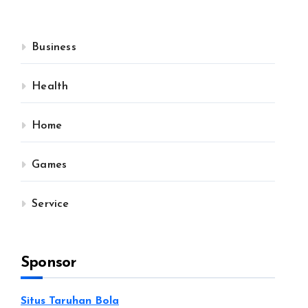
Business
Health
Home
Games
Service
Sponsor
Situs Taruhan Bola