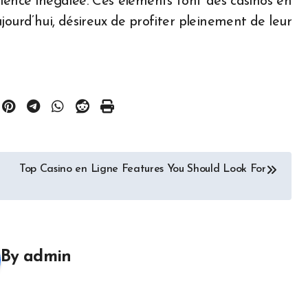
ience inégalée. Ces éléments font des casinos en
jourd’hui, désireux de profiter pleinement de leur
Top Casino en Ligne Features You Should Look For
By
admin