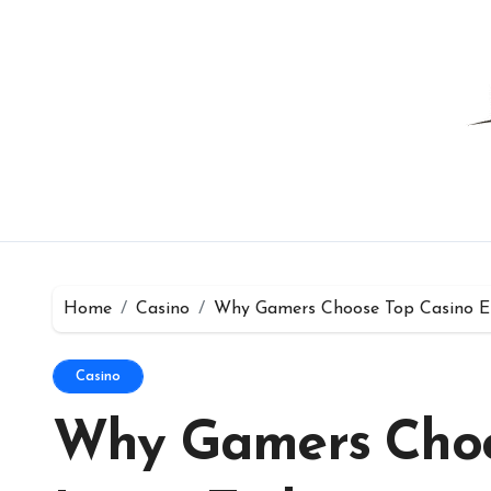
Skip
to
content
Home
Casino
Why Gamers Choose Top Casino E
Casino
Why Gamers Choo