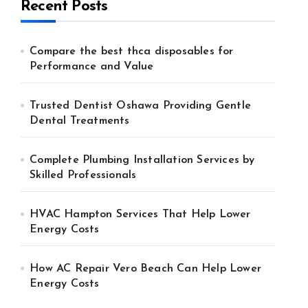
h
Recent Posts
f
o
r
Compare the best thca disposables for
:
Performance and Value
Trusted Dentist Oshawa Providing Gentle
Dental Treatments
Complete Plumbing Installation Services by
Skilled Professionals
HVAC Hampton Services That Help Lower
Energy Costs
How AC Repair Vero Beach Can Help Lower
Energy Costs