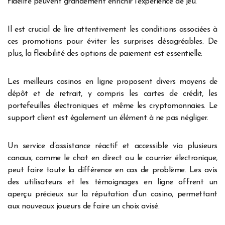
fidélité peuvent grandement enrichir l’expérience de jeu.
Il est crucial de lire attentivement les conditions associées à
ces promotions pour éviter les surprises désagréables. De
plus, la flexibilité des options de paiement est essentielle.
Les meilleurs casinos en ligne proposent divers moyens de
dépôt et de retrait, y compris les cartes de crédit, les
portefeuilles électroniques et même les cryptomonnaies. Le
support client est également un élément à ne pas négliger.
Un service d’assistance réactif et accessible via plusieurs
canaux, comme le chat en direct ou le courrier électronique,
peut faire toute la différence en cas de problème. Les avis
des utilisateurs et les témoignages en ligne offrent un
aperçu précieux sur la réputation d’un casino, permettant
aux nouveaux joueurs de faire un choix avisé.