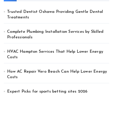
o
r
Trusted Dentist Oshawa Providing Gentle Dental
:
Treatments
Complete Plumbing Installation Services by Skilled
Professionals
HVAC Hampton Services That Help Lower Energy
Costs
How AC Repair Vero Beach Can Help Lower Energy
Costs
Expert Picks for sports betting sites 2026