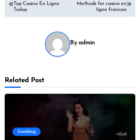
Top Casino En Ligne
Methods for casino en
navigation
Today
ligne francais
By
admin
Related Post
Gambling