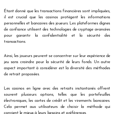
Étant donné que les transactions financières sont impliquées,
il est crucial que les casinos protègent les informations
personnelles et bancaires des joueurs. Les plateformes dignes
de confiance utilisent des technologies de cryptage avancées
pour garantir la confidentialité et la sécurité des
transactions.
Ainsi, les joueurs peuvent se concentrer sur leur expérience de
jeu sans craindre pour la sécurité de leurs fonds. Un autre
aspect important à considérer est la diversité des méthodes
de retrait proposées.
Les casinos en ligne avec des retraits instantanés offrent
souvent plusieurs options, telles que les portefeuilles
électroniques, les cartes de crédit et les virements bancaires.
Cela permet aux utilisateurs de choisir la méthode qui
convient le mieux à leurs besoins et préférences.