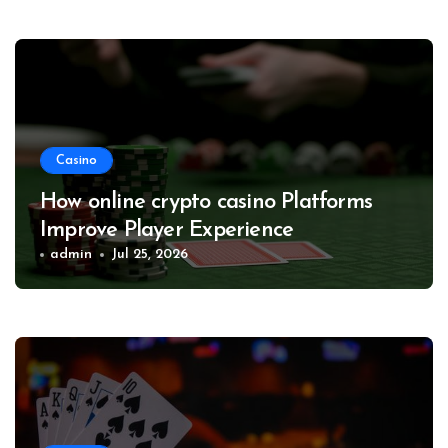
Casino
How online crypto casino Platforms
Improve Player Experience
admin
Jul 25, 2026