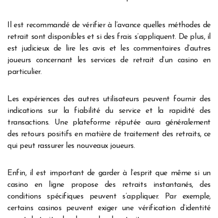
Il est recommandé de vérifier à l’avance quelles méthodes de
retrait sont disponibles et si des frais s’appliquent. De plus, il
est judicieux de lire les avis et les commentaires d’autres
joueurs concernant les services de retrait d’un casino en
particulier.
Les expériences des autres utilisateurs peuvent fournir des
indications sur la fiabilité du service et la rapidité des
transactions. Une plateforme réputée aura généralement
des retours positifs en matière de traitement des retraits, ce
qui peut rassurer les nouveaux joueurs.
Enfin, il est important de garder à l’esprit que même si un
casino en ligne propose des retraits instantanés, des
conditions spécifiques peuvent s’appliquer. Par exemple,
certains casinos peuvent exiger une vérification d’identité