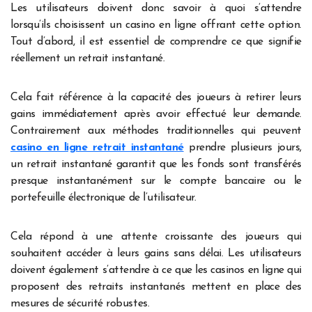
Les utilisateurs doivent donc savoir à quoi s’attendre
lorsqu’ils choisissent un casino en ligne offrant cette option.
Tout d’abord, il est essentiel de comprendre ce que signifie
réellement un retrait instantané.
Cela fait référence à la capacité des joueurs à retirer leurs
gains immédiatement après avoir effectué leur demande.
Contrairement aux méthodes traditionnelles qui peuvent
casino en ligne retrait instantané
prendre plusieurs jours,
un retrait instantané garantit que les fonds sont transférés
presque instantanément sur le compte bancaire ou le
portefeuille électronique de l’utilisateur.
Cela répond à une attente croissante des joueurs qui
souhaitent accéder à leurs gains sans délai. Les utilisateurs
doivent également s’attendre à ce que les casinos en ligne qui
proposent des retraits instantanés mettent en place des
mesures de sécurité robustes.