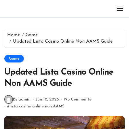
Skip
to
content
Home
Game
Updated Lista Casino Online Non AAMS Guide
Game
Updated Lista Casino Online
Non AAMS Guide
By admin
Jun 10, 2026
No Comments
#
lista casino online non AAMS