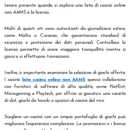
tenere presente quando si esplora una lista di casinò online
non AAMS è la licenza.
Molti di questi siti sono autorizzati da giurisdizioni estere,
come Malta o Curacao, che garantiscono standard di
sicurezza e protezione dei dati personali. Controllare la
licenza permette di avere maggiore tranquillità mentre si
gioca e si effettuano transazioni.
Inoltre, è importante esaminare la selezione di giochi offerta.
I casinò
lista casino online non AAMS
spesso collaborano
con fornitori di software di alta qualità, come NetEnt,
Microgaming e Playtech, per offrire ai giocatori una varietà
di slot, giochi da tavolo e opzioni di casinò dal vivo.
Scegliere un casinò con un ampio portafoglio di giochi può
migliorare l’esperienza complessiva. Le promozioni e i bonus