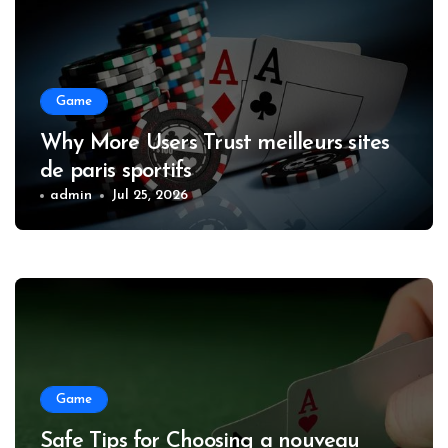
Game
Why More Users Trust meilleurs sites
de paris sportifs
admin
Jul 25, 2026
Game
Safe Tips for Choosing a nouveau