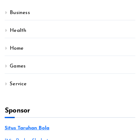
Business
Health
Home
Games
Service
Sponsor
Situs Taruhan Bola