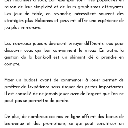
Les machines à sous, par exemple, sont très populaires en
raison de leur simplicité et de leurs graphismes attrayants.
Les jeux de table, en revanche, nécessitent souvent des
stratégies plus élaborées et peuvent offrir une expérience de
jeu plus immersive.
Les nouveaux joueurs devraient essayer différents jeux pour
découvrir ceux qui leur conviennent le mieux. En outre, la
gestion de la bankroll est un élément clé à prendre en
compte.
Fixer un budget avant de commencer à jouer permet de
profiter de l’expérience sans risquer des pertes importantes.
Il est conseillé de ne jamais jouer avec de l’argent que l’on ne
peut pas se permettre de perdre.
De plus, de nombreux casinos en ligne offrent des bonus de
bienvenue et des promotions, ce qui peut constituer un