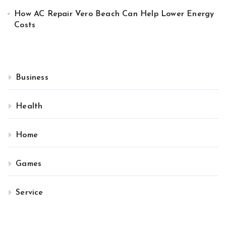
How AC Repair Vero Beach Can Help Lower Energy
Costs
Business
Health
Home
Games
Service