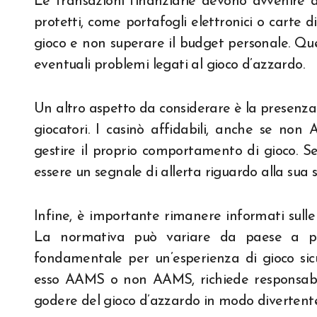
Le transazioni finanziarie devono avvenire 
protetti, come portafogli elettronici o carte di
gioco e non superare il budget personale. Que
eventuali problemi legati al gioco d’azzardo.
Un altro aspetto da considerare è la presenza 
giocatori. I casinò affidabili, anche se non
gestire il proprio comportamento di gioco. Se
essere un segnale di allerta riguardo alla sua s
Infine, è importante rimanere informati sulle l
La normativa può variare da paese a pae
fondamentale per un’esperienza di gioco sicur
esso AAMS o non AAMS, richiede responsabil
godere del gioco d’azzardo in modo divertente 