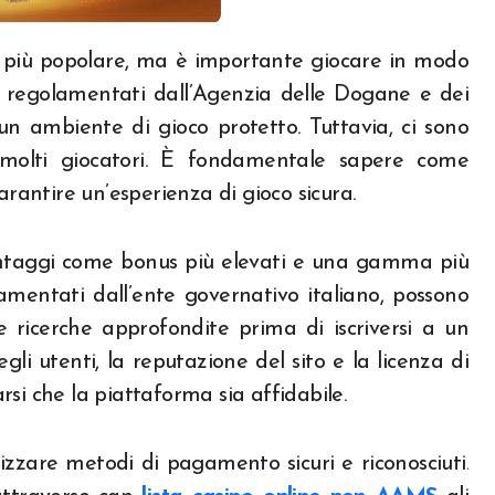
ine regolamentati dall’Agenzia delle Dogane e dei
 ambiente di gioco protetto. Tuttavia, ci sono
olti giocatori. È fondamentale sapere come
arantire un’esperienza di gioco sicura.
antaggi come bonus più elevati e una gamma più
amentati dall’ente governativo italiano, possono
e ricerche approfondite prima di iscriversi a un
li utenti, la reputazione del sito e la licenza di
si che la piattaforma sia affidabile.
lizzare metodi di pagamento sicuri e riconosciuti.