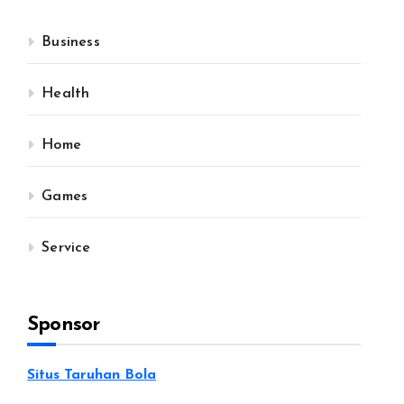
Business
Health
Home
Games
Service
Sponsor
Situs Taruhan Bola