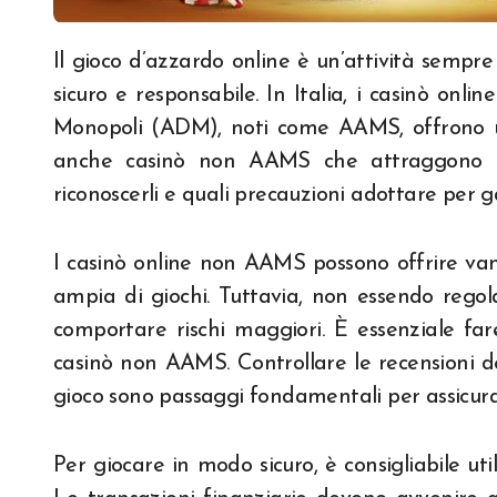
Il gioco d’azzardo online è un’attività sempre più popolare, ma è importante giocare in modo
sicuro e responsabile. In Italia, i casinò onl
Monopoli (ADM), noti come AAMS, offrono un
anche casinò non AAMS che attraggono m
riconoscerli e quali precauzioni adottare per g
I casinò online non AAMS possono offrire v
ampia di giochi. Tuttavia, non essendo regol
comportare rischi maggiori. È essenziale far
casinò non AAMS. Controllare le recensioni deg
gioco sono passaggi fondamentali per assicurar
Per giocare in modo sicuro, è consigliabile uti