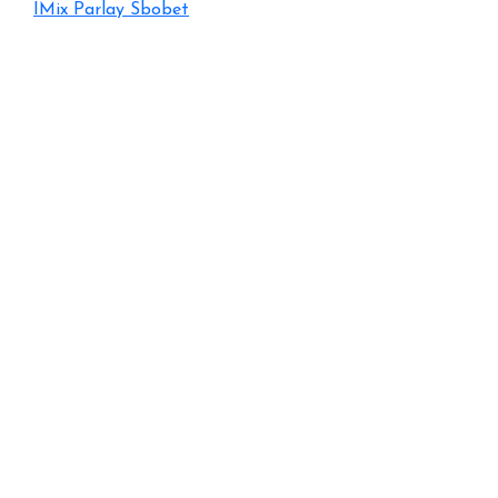
IMix Parlay Sbobet