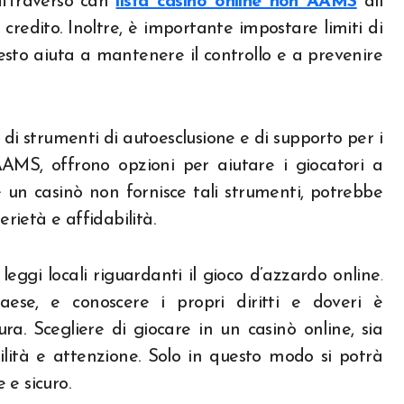
attraverso can
lista casino online non AAMS
ali
 credito. Inoltre, è importante impostare limiti di
sto aiuta a mantenere il controllo e a prevenire
di strumenti di autoesclusione e di supporto per i
 AAMS, offrono opzioni per aiutare i giocatori a
 un casinò non fornisce tali strumenti, potrebbe
erietà e affidabilità.
eggi locali riguardanti il gioco d’azzardo online.
se, e conoscere i propri diritti e doveri è
a. Scegliere di giocare in un casinò online, sia
ità e attenzione. Solo in questo modo si potrà
e sicuro.