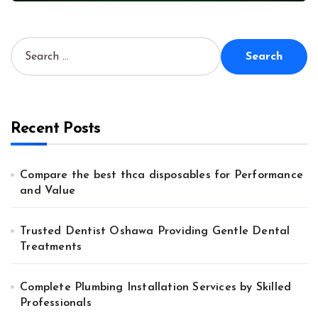
S
e
a
r
c
h
Recent Posts
f
o
r
Compare the best thca disposables for Performance
:
and Value
Trusted Dentist Oshawa Providing Gentle Dental
Treatments
Complete Plumbing Installation Services by Skilled
Professionals