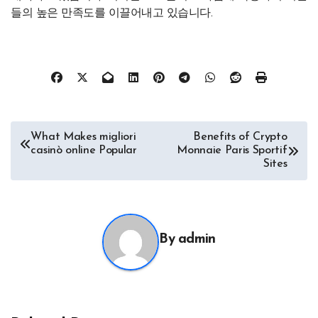
들의 높은 만족도를 이끌어내고 있습니다.
Post
What Makes migliori
Benefits of Crypto
casinò online Popular
Monnaie Paris Sportif
navigation
Sites
By
admin