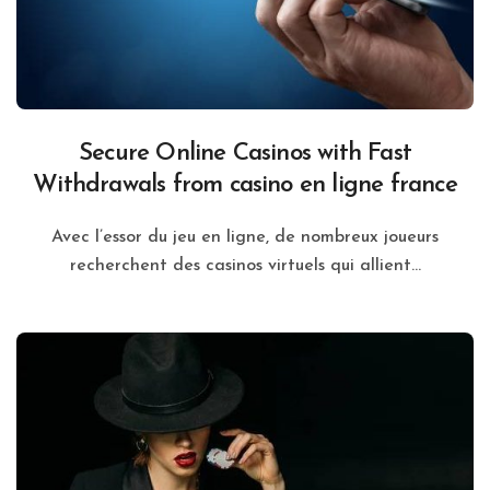
Secure Online Casinos with Fast
Withdrawals from casino en ligne france
Avec l’essor du jeu en ligne, de nombreux joueurs
recherchent des casinos virtuels qui allient...